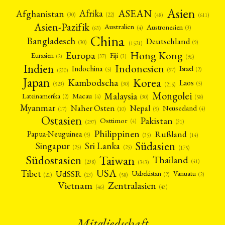
Asien
Afrika
ASEAN
Afghanistan
(22)
(30)
(48)
(611)
Asien-Pazifik
Australien
Austronesien
(4)
(3)
(63)
China
Bangladesch
Deutschland
(9)
(30)
(1521)
Hong Kong
Europa
Fiji
Eurasien
(3)
(2)
(37)
(96)
Indien
Indonesien
Indochina
Israel
(2)
(5)
(97)
(230)
Japan
Korea
Kambodscha
Laos
(5)
(30)
(523)
(215)
Mongolei
Malaysia
Macau
Lateinamerika
(4)
(2)
(30)
(58)
Myanmar
Nepal
Naher Osten
Neuseeland
(4)
(17)
(10)
(9)
Ostasien
Pakistan
Osttimor
(4)
(31)
(297)
Philippinen
Rußland
Papua-Neuguinea
(5)
(35)
(14)
Südasien
Singapur
Sri Lanka
(25)
(25)
(175)
Taiwan
Südostasien
Thailand
(41)
(238)
(343)
USA
Tibet
UdSSR
Uzbekistan
Vanuatu
(2)
(2)
(58)
(13)
(21)
Vietnam
Zentralasien
(46)
(43)
Mitgliedschaft