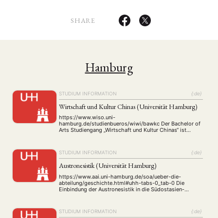
SHARE
Hamburg
STUDIUM INFORMATION
{:de}
Wirtschaft und Kultur Chinas (Universität Hamburg)
https://www.wiso.uni-
hamburg.de/studienbueros/wiwi/bawkc Der Bachelor of
Arts Studiengang „Wirtschaft und Kultur Chinas“ ist
interdisziplinär angelegt und verbindet die Fächer
Betriebswirtschaftslehre, Volkswirtschaftslehre und
Sinologie. Es werden eine grundlegende wirtschafts- und
STUDIUM INFORMATION
{:de}
kulturwissenschaftliche akademische Ausbildung und ein
gutes Fundament für sehr unterschiedliche berufliche
Austronesistik (Universität Hamburg)
Interessen und Perspektiven geboten. Sie besuchen im
Rahmen des Studiums vier Seminare, in denen das in den
https://www.aai.uni-hamburg.de/soa/ueber-die-
…
abteilung/geschichte.html#uhh-tabs-0_tab-0 Die
Einbindung der Austronesistik in die Südostasien-
Abteilung, die 2005 gemeinsam mit der der Thaiistik und
Vietnamistik erfolgte, die gemeinsamen BA- und MA-
Studiengänge sowie die Zusammenarbeit mit
STUDIUM INFORMATION
{:de}
benachbarten Fächern am Asien-Afrika-Institut bieten