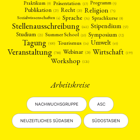
Präsentation
Praktikum
Programm
(5)
(8)
(13)
Religion
Publikation
Recht
(23)
(20)
(75)
Sprache
Sprachkurse
Sozialwissenschaften
(4)
(36)
(8)
Stellenausschreibung
Stipendium
(53)
(661)
Symposium
Studium
Summer School
(21)
(10)
(32)
Tagung
Umwelt
Tourismus
(45)
(14)
(500)
Veranstaltung
Wirtschaft
Webinar
(28)
(788)
(199)
Workshop
(126)
Arbeitskreise
NACHWUCHSGRUPPE
ASC
NEUZEITLICHES SÜDASIEN
SÜDOSTASIEN