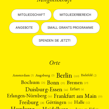
MITGLIEDSCHAFT
MITGLIEDERBEREICH
ANGEBOTE
SMALL GRANTS PROGRAMME
SPENDEN SIE JETZT!
Orte
Berlin
Amsterdam
Augsburg
Bielefeld
(2)
(3)
(3)
(110)
Bonn
Bochum
Bremen
(25)
(19)
(33)
Duisburg-Essen
Erfurt
(4)
(44)
Frankfurt am Main
Erlangen-Nürnberg
(16)
(33)
Freiburg
Halle
Göttingen
(12)
(14)
(28)
Hamburg
Heidelberg
Jena
Kiel