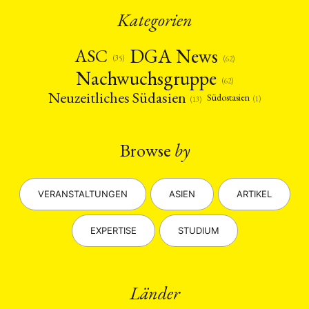
Kategorien
DGA News
ASC
(35)
(62)
Nachwuchsgruppe
(62)
Neuzeitliches Südasien
Südostasien
(1)
(13)
Browse
by
VERANSTALTUNGEN
ASIEN
ARTIKEL
EXPERTISE
STUDIUM
Länder