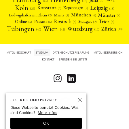
(3)
(7)
(61)
(35)
Köln
Leipzig
Konstanz
Kopenhagen
(2)
(6)
(18)
(29)
München
Münster
Mainz
Ludwigshafen am Rhein
(2)
(6)
(3)
(5)
Rostock
Trier
Passau
Online
Stuttgart
(2)
(6)
(4)
(8)
(8)
Tübingen
Wien
Würzburg
Zürich
(10)
(42)
(40)
(19)
MITGLIEDSCHAFT
STUDIUM
DATENSCHUTZERKLÄRUNG
MITGLIEDERBEREICH
KONTAKT
SPENDEN SIE JETZT!
COOKIES UND PRIVACY
Diese Webseite benutzt Cookies. Was
sind Cookies?
Mehr Infos
OK