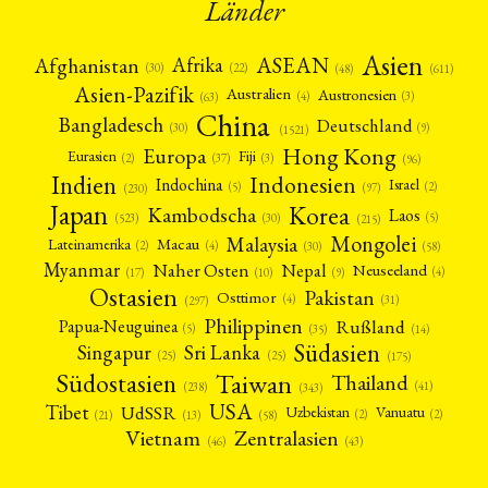
Länder
Asien
Afrika
ASEAN
Afghanistan
(22)
(30)
(48)
(611)
Asien-Pazifik
Australien
Austronesien
(4)
(3)
(63)
China
Bangladesch
Deutschland
(9)
(30)
(1521)
Hong Kong
Europa
Fiji
Eurasien
(3)
(2)
(37)
(96)
Indien
Indonesien
Indochina
Israel
(2)
(5)
(97)
(230)
Japan
Korea
Kambodscha
Laos
(5)
(30)
(523)
(215)
Mongolei
Malaysia
Macau
Lateinamerika
(4)
(2)
(30)
(58)
Myanmar
Nepal
Naher Osten
Neuseeland
(4)
(17)
(10)
(9)
Ostasien
Pakistan
Osttimor
(4)
(31)
(297)
Philippinen
Rußland
Papua-Neuguinea
(5)
(35)
(14)
Südasien
Singapur
Sri Lanka
(25)
(25)
(175)
Taiwan
Südostasien
Thailand
(41)
(238)
(343)
USA
Tibet
UdSSR
Uzbekistan
Vanuatu
(2)
(2)
(58)
(13)
(21)
Vietnam
Zentralasien
(46)
(43)