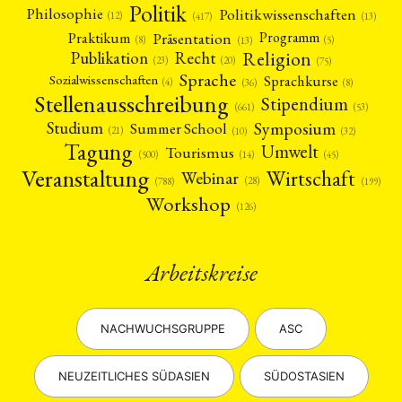
Politik
Philosophie
Politikwissenschaften
(12)
(13)
(417)
Präsentation
Praktikum
Programm
(5)
(8)
(13)
Religion
Publikation
Recht
(23)
(20)
(75)
Sprache
Sprachkurse
Sozialwissenschaften
(4)
(36)
(8)
Stellenausschreibung
Stipendium
(53)
(661)
Symposium
Studium
Summer School
(21)
(10)
(32)
Tagung
Umwelt
Tourismus
(45)
(14)
(500)
Veranstaltung
Wirtschaft
Webinar
(28)
(788)
(199)
Workshop
(126)
Arbeitskreise
NACHWUCHSGRUPPE
ASC
NEUZEITLICHES SÜDASIEN
SÜDOSTASIEN