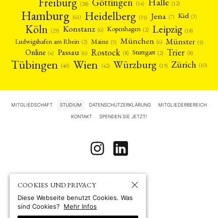
Freiburg
Halle
Göttingen
(12)
(14)
(28)
Hamburg
Heidelberg
Jena
Kiel
(3)
(7)
(61)
(35)
Köln
Leipzig
Konstanz
Kopenhagen
(2)
(6)
(18)
(29)
München
Münster
Mainz
Ludwigshafen am Rhein
(2)
(6)
(3)
(5)
Rostock
Trier
Passau
Online
Stuttgart
(2)
(6)
(4)
(8)
(8)
Tübingen
Wien
Würzburg
Zürich
(10)
(42)
(40)
(19)
MITGLIEDSCHAFT
STUDIUM
DATENSCHUTZERKLÄRUNG
MITGLIEDERBEREICH
KONTAKT
SPENDEN SIE JETZT!
COOKIES UND PRIVACY
Diese Webseite benutzt Cookies. Was
sind Cookies?
Mehr Infos