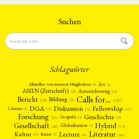
Suchen
Schlagwörter
Art
Aktuelles von unseren Mitgliedern
(4)
(5)
ASIEN (Zeitschrift)
Auszeichnung
(12)
(25)
Calls for…
Bericht
Bildung
(22)
(128)
(1287)
Fellowship
DGA
Diskussion
Cinema
(4)
(92)
(74)
(111)
Forschung
Geschichte
Geografie
(2)
(93)
(234)
Gesellschaft
Hybrid
Globalisation
(7)
(172)
(283)
Literatur
Lecture
Kultur
Kunst
(4)
(27)
(94)
(261)