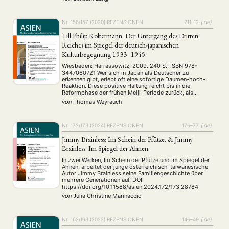
Voß am Fallbeispiel der Klimapolitik auf interessante …
Nr. 156/157 (2020)
REZENSIONEN
211–12
{:de}
Till Philip Koltermann: Der Untergang des Dritten
Reiches im Spiegel der deutsch-japanischen
Kulturbegegnung 1933–1945
Wiesbaden: Harrassowitz, 2009. 240 S., ISBN 978-
3447060721 Wer sich in Japan als Deutscher zu
erkennen gibt, erlebt oft eine sofortige Daumen-hoch-
Reaktion. Diese positive Haltung reicht bis in die
Reformphase der frühen Meiji-Periode zurück, als
Japans Modernisierung das Vorbild Deutschland
von
Thomas Weyrauch
entdeckt hatte, und erlebte in der Phase des Anti-
Komintern-Pakts bzw. des Dreimächtepakts ihren
Höhepunkt. Eine deutsche …
Nr. 172/173 (2024)
REZENSIONEN
176–77
{:de}
Jimmy Brainless: Im Schein der Pfütze. & Jimmy
Brainless: Im Spiegel der Ahnen.
In zwei Werken, Im Schein der Pfütze und Im Spiegel der
Ahnen, arbeitet der junge österreichisch-taiwanesische
Autor Jimmy Brainless seine Familiengeschichte über
mehrere Generationen auf. DOI:
https://doi.org/10.11588/asien.2024.172/173.28784
von
Julia Christine Marinaccio
Nr. 162/163 (2022)
REZENSIONEN
146–49
{:de}