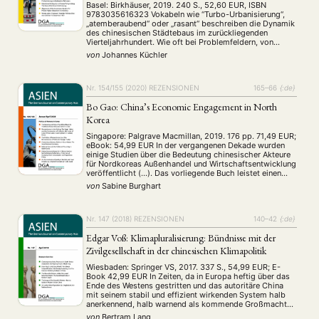
Contemporary Urban China
Basel: Birkhäuser, 2019. 240 S., 52,60 EUR, ISBN
9783035616323 Vokabeln wie “Turbo-Urbanisierung“,
„atemberaubend“ oder „rasant“ beschreiben die Dynamik
des chinesischen Städtebaus im zurückliegenden
Vierteljahrhundert. Wie oft bei Problemfeldern, von
denen ganz China betroffen ist, ist es auch bei diesem
von
Johannes Küchler
landesintern wie auch aus der Perspektive des Auslands
schwierig, ein ausgewogenes Urteil zu gewinnen. Die
vorliegende …
Nr. 154/155 (2020)
REZENSIONEN
165–66
{:de}
Bo Gao: China’s Economic Engagement in North
Korea
Singapore: Palgrave Macmillan, 2019. 176 pp. 71,49 EUR;
eBook: 54,99 EUR In der vergangenen Dekade wurden
einige Studien über die Bedeutung chinesischer Akteure
für Nordkoreas Außenhandel und Wirtschaftsentwicklung
veröffentlicht (…). Das vorliegende Buch leistet einen
weiteren, kleinen Beitrag zur wissenschaftlichen
von
Sabine Burghart
Auseinandersetzung aus chinesischer Perspektive. Im
Mittelpunkt der Studie stehen wirtschaftliche Aktivitäten
unterschiedlicher chinesischer Akteure in …
Nr. 147 (2018)
REZENSIONEN
140–42
{:de}
Edgar Voß: Klimapluralisierung: Bündnisse mit der
Zivilgesellschaft in der chinesischen Klimapolitik
Wiesbaden: Springer VS, 2017. 337 S., 54,99 EUR; E-
Book 42,99 EUR In Zeiten, da in Europa heftig über das
Ende des Westens gestritten und das autoritäre China
mit seinem stabil und effizient wirkenden System halb
anerkennend, halb warnend als kommende Großmacht
des 21. Jahrhunderts betrachtet wird, hinterfragt Edgar
von
Bertram Lang