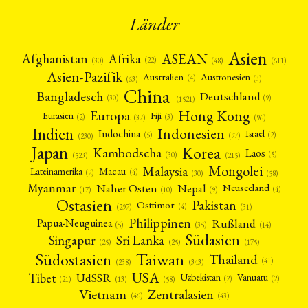
Länder
Asien
Afrika
ASEAN
Afghanistan
(22)
(30)
(48)
(611)
Asien-Pazifik
Australien
Austronesien
(4)
(3)
(63)
China
Bangladesch
Deutschland
(9)
(30)
(1521)
Hong Kong
Europa
Fiji
Eurasien
(3)
(2)
(37)
(96)
Indien
Indonesien
Indochina
Israel
(2)
(5)
(97)
(230)
Japan
Korea
Kambodscha
Laos
(5)
(30)
(523)
(215)
Mongolei
Malaysia
Macau
Lateinamerika
(4)
(2)
(30)
(58)
Myanmar
Nepal
Naher Osten
Neuseeland
(4)
(17)
(10)
(9)
Ostasien
Pakistan
Osttimor
(4)
(31)
(297)
Philippinen
Rußland
Papua-Neuguinea
(5)
(35)
(14)
Südasien
Singapur
Sri Lanka
(25)
(25)
(175)
Taiwan
Südostasien
Thailand
(41)
(238)
(343)
USA
Tibet
UdSSR
Uzbekistan
Vanuatu
(2)
(2)
(58)
(13)
(21)
Vietnam
Zentralasien
(46)
(43)