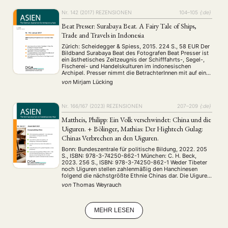
Nr. 142 (2017)
REZENSIONEN
104–105
{:de}
MITGLIEDSCHAFT
STUDIUM
DATENSCHUTZERKLÄRUNG
Beat Presser: Surabaya Beat. A Fairy Tale of Ships,
MITGLIEDERBEREICH
KONTAKT
SPENDEN SIE JETZT!
Trade and Travels in Indonesia
Zürich: Scheidegger & Spiess, 2015. 224 S., 58 EUR Der
Bildband Surabaya Beat des Fotografen Beat Presser ist
ENGLISH
ein ästhetisches Zeitzeugnis der Schifffahrts-, Segel-,
Fischerei- und Handelskulturen im indonesischen
Archipel. Presser nimmt die BetrachterInnen mit auf eine
Reise über die Weiten des Meeres und in die
von
Mirjam Lücking
Lebensrealitäten der Menschen, die am und mit dem
Meer …
Nr. 166/167 (2023)
REZENSIONEN
207–209
{:de}
Mattheis, Philipp: Ein Volk verschwindet: China und die
Uiguren. + Bölinger, Mathias: Der Hightech Gulag:
Chinas Verbrechen an den Uiguren.
Bonn: Bundeszentrale für politische Bildung, 2022. 205
S., ISBN: 978-3-74250-862-1 München: C. H. Beck,
2023. 256 S., ISBN: 978-3-74250-862-1 Weder Tibeter
noch Uiguren stellen zahlenmäßig den Hanchinesen
folgend die nächstgrößte Ethnie Chinas dar. Die Uiguren
belegen nämlich erst Platz 5, die Tibeter Platz 9, doch
von
Thomas Weyrauch
geraten jene beiden Volksgruppen unter dem Topos der
Menschenrechtsverletzungen regelmäßig …
MEHR LESEN