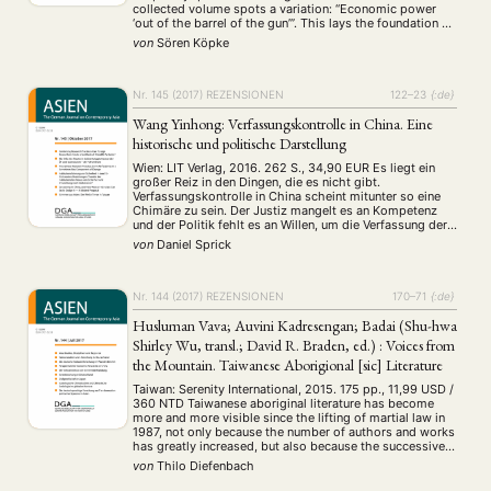
collected volume spots a variation: “Economic power
‘out of the barrel of the gun’”. This lays the foundation of
what the work is about, namely the economic …
von
Sören Köpke
Nr. 145 (2017)
REZENSIONEN
122–23
{:de}
NEWS
ASIEN
ARBEITSKREISE
VERANSTALTUNGEN
EXPERTISE
Wang Yinhong: Verfassungskontrolle in China. Eine
ANGEBOTE
historische und politische Darstellung
ANTRAG AUF EINEN SMALL GRANT DER DGA
MITGLIEDERBEREICH
DIE DGA
Wien: LIT Verlag, 2016. 262 S., 34,90 EUR Es liegt ein
großer Reiz in den Dingen, die es nicht gibt.
MITGLIEDSCHAFT
Verfassungskontrolle in China scheint mitunter so eine
Chimäre zu sein. Der Justiz mangelt es an Kompetenz
und der Politik fehlt es an Willen, um die Verfassung der
Aktuelles von unseren Mitgliedern
Art
ASIEN (Zeitschrift)
(4)
(5)
(25)
Volksrepublik China in einem rechtsstaatlichen Verfahren
von
Daniel Sprick
Auszeichnung
Bericht
Bildung
Calls for…
fruchtbar zu …
(12)
(128)
(22)
(1287)
Cinema
DGA
Diskussion
Fellowship
Forschung
(4)
(92)
(74)
(111)
(234)
Geografie
Geschichte
Gesellschaft
Globalisation
Nr. 144 (2017)
REZENSIONEN
170–71
{:de}
(2)
(93)
(283)
(7)
Hybrid
Kultur
Kunst
Lecture
Literatur
(172)
(27)
(4)
(94)
(261)
Husluman Vava; Auvini Kadresengan; Badai (Shu-hwa
Medien
Migration
Nationalism
Online
(24)
(39)
(6)
(235)
Shirley Wu, transl.; David R. Braden, ed.) : Voices from
Philosophie
Politik
Politikwissenschaften
Praktikum
(12)
(417)
(13)
(8)
the Mountain. Taiwanese Aborigional [sic] Literature
Präsentation
Programm
Publikation
Recht
(13)
(5)
(23)
(20)
Taiwan: Serenity International, 2015. 175 pp., 11,99 USD /
Religion
Sozialwissenschaften
Sprache
Sprachkurse
(75)
(4)
(36)
(8)
360 NTD Taiwanese aboriginal literature has become
Stellenausschreibung
Stipendium
Studium
more and more visible since the lifting of martial law in
(661)
(53)
(21)
1987, not only because the number of authors and works
Summer School
Symposium
Tagung
Tourismus
(10)
(32)
(500)
(14)
has greatly increased, but also because the successive
Umwelt
Veranstaltung
Webinar
Wirtschaft
governments have paid more attention to protecting and
(45)
(788)
(28)
(199)
von
Thilo Diefenbach
supporting indigenous …
Workshop
(126)