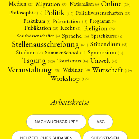
Online
Migration
Medien
Nationalism
(6)
(24)
(39)
(235)
Politik
Philosophie
Politikwissenschaften
(12)
(13)
(417)
Präsentation
Praktikum
Programm
(5)
(8)
(13)
Religion
Publikation
Recht
(23)
(20)
(75)
Sprache
Sprachkurse
Sozialwissenschaften
(4)
(36)
(8)
Stellenausschreibung
Stipendium
(53)
(661)
Symposium
Studium
Summer School
(21)
(10)
(32)
Tagung
Umwelt
Tourismus
(45)
(14)
(500)
Veranstaltung
Wirtschaft
Webinar
(28)
(788)
(199)
Workshop
(126)
Arbeitskreise
NACHWUCHSGRUPPE
ASC
NEUZEITLICHES SÜDASIEN
SÜDOSTASIEN