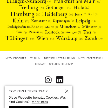
Frankfurt am Main
Erlangen-Nürnberg
(16)
(33)
Freiburg
Halle
Göttingen
(12)
(14)
(28)
Hamburg
Heidelberg
Jena
Kiel
(3)
(7)
(61)
(35)
Köln
Leipzig
Konstanz
Kopenhagen
(2)
(6)
(18)
(29)
München
Münster
Mainz
Ludwigshafen am Rhein
(2)
(6)
(3)
(5)
Rostock
Trier
Passau
Online
Stuttgart
(2)
(6)
(4)
(8)
(8)
Tübingen
Wien
Würzburg
Zürich
(10)
(42)
(40)
(19)
MITGLIEDSCHAFT
STUDIUM
DATENSCHUTZERKLÄRUNG
MITGLIEDERBEREICH
KONTAKT
SPENDEN SIE JETZT!
COOKIES UND PRIVACY
Diese Webseite benutzt Cookies. Was
sind Cookies?
Mehr Infos