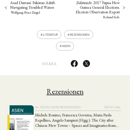
Asad Durrani: Pakistan Adrift.
Zubrinich: 2017 Papua New
Navigating Troubled Waters
Guinea General Elections.
Election Observation Report
Wolfgang-Peter Zingel
Roland Seib
LITERATUR
REZENSIONEN
ASIEN
SHARE
Rezensionen
Nr. 152/153 (2019)
REZENSIONEN
159–61
{:de}
Michele Bonino, Francesca Governa, Maria Paola
Repellino, Angelo Sampieri (Hgg.): The City after
Chinese New Towns – Spaces and Imaginaries from