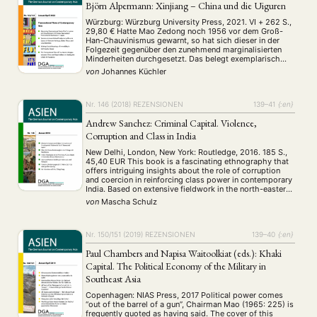
Björn Alpermann: Xinjiang – China und die Uiguren
Würzburg: Würzburg University Press, 2021. VI + 262 S.,
29,80 € Hatte Mao Zedong noch 1956 vor dem Groß-
Han-Chauvinismus gewarnt, so hat sich dieser in der
Folgezeit gegenüber den zunehmend marginalisierten
Minderheiten durchgesetzt. Das belegt exemplarisch
das vorliegende Buch mit der Rekonstruktion des
von
Johannes Küchler
Wechselspiels zwischen dem Einparteienstaat und
seinen muslimischen Turk-Ethnien in Xinjiang. Gefragt
„ist …
Nr. 146 (2018)
REZENSIONEN
139–41
{:en}
Andrew Sanchez: Criminal Capital. Violence,
Corruption and Class in India
New Delhi, London, New York: Routledge, 2016. 185 S.,
45,40 EUR This book is a fascinating ethnography that
offers intriguing insights about the role of corruption
and coercion in reinforcing class power in contemporary
India. Based on extensive fieldwork in the north-eastern
steel town Jamshedpur, Andrew Sanchez explores emic
von
Mascha Schulz
discourses of the labour force about …
Nr. 150/151 (2019)
REZENSIONEN
139–40
{:en}
Paul Chambers and Napisa Waitoolkiat (eds.): Khaki
Capital. The Political Economy of the Military in
Southeast Asia
Copenhagen: NIAS Press, 2017 Political power comes
“out of the barrel of a gun”, Chairman Mao (1965: 225) is
frequently quoted as having said. The cover of this