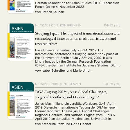
boundaries of art lie?
German Association for Asian Studies (DGA) Discussion
Forum Online 4. November 2022
von
Patrick Keilbart
Nr. 152/153 (2019)
KONFERENZEN
151–52
{:en}
Studying Japan: The impact of transnationalization and
technological innovation on methods, fieldwork and
research ethics
Freie Universität Berlin, July 23–24, 2019 The
international conference “Studying Japan” took place at
Freie Universität Berlin on July 23– 24, 2019. It was
kindly funded by the German Research Foundation
(DFG), the German Institute for Japanese Studies (DIJ),
Ernst-Reuter-Gesellschaft (ERG) and Freie Universität
von
Isabel Schreiber
und
Marie Ulrich
Berlin. Organizers Cornelia Reiher (FU Berlin) and Nora
Kottmann (DIJ Tokyo) …
Nr. 150/151 (2019)
KONFERENZEN
128–29
{:de}
DGA-Tagung 2019: „Asia: Global Challenges,
Regional Conflicts, and National Logics“
Julius-Maximilians-Universität, Würzburg, 3.–5. April
2019 Die erste internationale Tagung der DGA in neuem
Format fand zum Thema „Asia: Global Challenges,
Regional Conflicts, and National Logics“ vom 3. bis 5.
April 2019 an der Julius-Maximilians-Universität in
Würzburg statt. An die 90 Wissenschaftler:innen und
von
Katharina Renz
und
Doris Fischer
Studierende aus aller Welt, darunter Indien, China und
Russland, nahmen an den 17 …