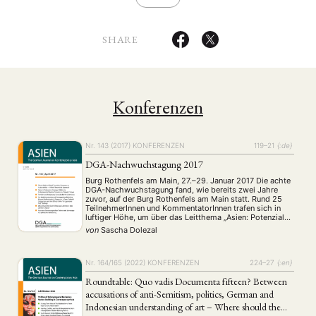
SHARE
Konferenzen
Nr. 143 (2017)
KONFERENZEN
119–21
{:de}
DGA-Nachwuchstagung 2017
Burg Rothenfels am Main, 27.–29. Januar 2017 Die achte
DGA-Nachwuchstagung fand, wie bereits zwei Jahre
zuvor, auf der Burg Rothenfels am Main statt. Rund 25
TeilnehmerInnen und KommentatorInnen trafen sich in
luftiger Höhe, um über das Leitthema „Asien: Potenziale
und Konflikte“ zu diskutieren. Die methodische,
von
Sascha Dolezal
disziplinäre und geografische Vielfalt der Beiträge
spiegelte sich in insgesamt …
Nr. 164/165 (2022)
KONFERENZEN
224–27
{:en}
Roundtable: Quo vadis Documenta fifteen? Between
accusations of anti-Semitism, politics, German and
Indonesian understanding of art – Where should the