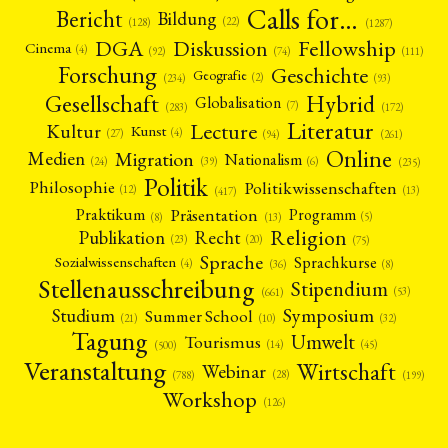
Calls for…
Bericht
Bildung
(22)
(128)
(1287)
Fellowship
DGA
Diskussion
Cinema
(4)
(92)
(74)
(111)
Forschung
Geschichte
Geografie
(2)
(93)
(234)
Gesellschaft
Hybrid
Globalisation
(7)
(172)
(283)
Literatur
Lecture
Kultur
Kunst
(4)
(27)
(94)
(261)
Online
Migration
Medien
Nationalism
(6)
(24)
(39)
(235)
Politik
Philosophie
Politikwissenschaften
(12)
(13)
(417)
Präsentation
Praktikum
Programm
(5)
(8)
(13)
Religion
Publikation
Recht
(23)
(20)
(75)
Sprache
Sprachkurse
Sozialwissenschaften
(4)
(36)
(8)
Stellenausschreibung
Stipendium
(53)
(661)
Symposium
Studium
Summer School
(21)
(10)
(32)
Tagung
Umwelt
Tourismus
(45)
(14)
(500)
Veranstaltung
Wirtschaft
Webinar
(28)
(788)
(199)
Workshop
(126)