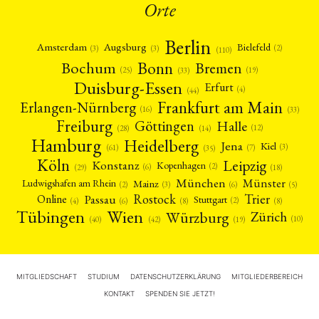
Orte
Berlin
Amsterdam
Augsburg
Bielefeld
(2)
(3)
(3)
(110)
Bonn
Bochum
Bremen
(25)
(19)
(33)
Duisburg-Essen
Erfurt
(4)
(44)
Frankfurt am Main
Erlangen-Nürnberg
(16)
(33)
Freiburg
Halle
Göttingen
(12)
(14)
(28)
Hamburg
Heidelberg
Jena
Kiel
(3)
(7)
(61)
(35)
Köln
Leipzig
Konstanz
Kopenhagen
(2)
(6)
(18)
(29)
München
Münster
Mainz
Ludwigshafen am Rhein
(2)
(6)
(3)
(5)
Rostock
Trier
Passau
Online
Stuttgart
(2)
(6)
(4)
(8)
(8)
Tübingen
Wien
Würzburg
Zürich
(10)
(42)
(40)
(19)
MITGLIEDSCHAFT
STUDIUM
DATENSCHUTZERKLÄRUNG
MITGLIEDERBEREICH
KONTAKT
SPENDEN SIE JETZT!