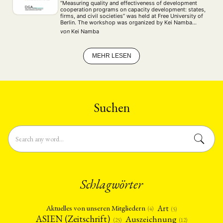
“Measuring quality and effectiveness of development
cooperation programs on capacity development: states,
firms, and civil societies” was held at Free University of
Berlin. The workshop was organized by Kei Namba
(Graduate School of East Asian Studies, Free University
von
Kei Namba
of Berlin) and Marco Zappa (The Institute for …
MEHR LESEN
Suchen
Schlagwörter
Art
Aktuelles von unseren Mitgliedern
(4)
(5)
ASIEN (Zeitschrift)
Auszeichnung
(12)
(25)