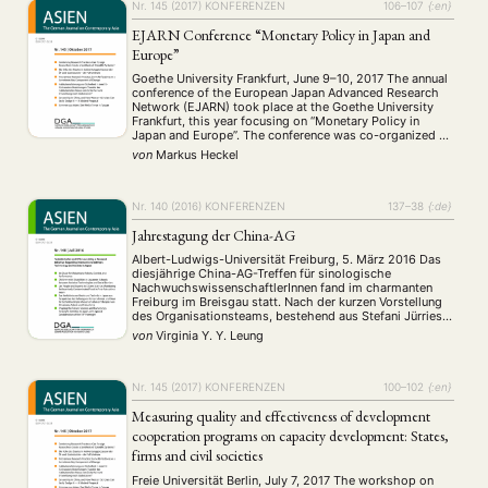
Nr. 145 (2017)
KONFERENZEN
106–107
{:en}
MITGLIEDSCHAFT
EJARN Conference “Monetary Policy in Japan and
Europe”
Aktuelles von unseren Mitgliedern
Art
ASIEN (Zeitschrift)
(4)
(5)
(25)
Goethe University Frankfurt, June 9–10, 2017 The annual
Auszeichnung
Bericht
Bildung
Calls for…
(12)
(128)
(22)
(1287)
conference of the European Japan Advanced Research
Network (EJARN) took place at the Goethe University
Cinema
DGA
Diskussion
Fellowship
Forschung
(4)
(92)
(74)
(111)
(234)
Frankfurt, this year focusing on “Monetary Policy in
Geografie
Geschichte
Gesellschaft
Globalisation
(2)
(93)
(283)
(7)
Japan and Europe”. The conference was co-organized by
Hybrid
Kultur
Kunst
Lecture
Literatur
Professor Dr. Cornelia Storz and Dr. Markus Heckel in
(172)
(27)
(4)
(94)
(261)
von
Markus Heckel
cooperation with the Interdisciplinary Center for East …
Medien
Migration
Nationalism
Online
(24)
(39)
(6)
(235)
Philosophie
Politik
Politikwissenschaften
Praktikum
(12)
(417)
(13)
(8)
Nr. 140 (2016)
KONFERENZEN
137–38
{:de}
Präsentation
Programm
Publikation
Recht
(13)
(5)
(23)
(20)
Religion
Sozialwissenschaften
Sprache
Sprachkurse
Jahrestagung der China-AG
(75)
(4)
(36)
(8)
Stellenausschreibung
Stipendium
Studium
(661)
(53)
(21)
Albert-Ludwigs-Universität Freiburg, 5. März 2016 Das
Summer School
Symposium
Tagung
Tourismus
diesjährige China-AG-Treffen für sinologische
(10)
(32)
(500)
(14)
NachwuchswissenschaftlerInnen fand im charmanten
Umwelt
Veranstaltung
Webinar
Wirtschaft
(45)
(788)
(28)
(199)
Freiburg im Breisgau statt. Nach der kurzen Vorstellung
Workshop
(126)
des Organisationsteams, bestehend aus Stefani Jürries,
Elisabeth Schleep und Jennifer Stapornwongkul,
von
Virginia Y. Y. Leung
begrüßte uns die Freiburger Lehrstuhlinhaberin für
Geschichte und Gesellschaft des modernen Chinas,
MITGLIEDSCHAFT
STUDIUM
DATENSCHUTZERKLÄRUNG
Nicola Spakowski, die als ehemaliges Mitglied der
China-AG von ihren …
Nr. 145 (2017)
KONFERENZEN
100–102
{:en}
MITGLIEDERBEREICH
KONTAKT
SPENDEN SIE JETZT!
Measuring quality and effectiveness of development
cooperation programs on capacity development: States,
ENGLISH
firms and civil societies
Freie Universität Berlin, July 7, 2017 The workshop on