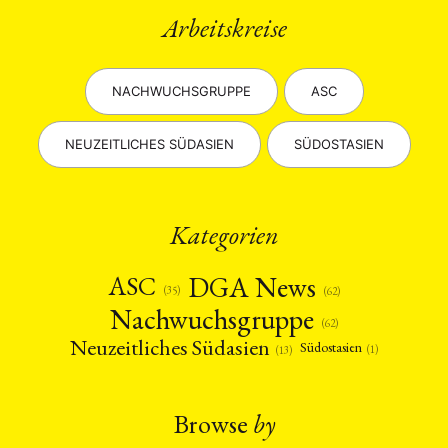
Arbeitskreise
NACHWUCHSGRUPPE
ASC
NEUZEITLICHES SÜDASIEN
SÜDOSTASIEN
Kategorien
DGA News
ASC
(35)
(62)
Nachwuchsgruppe
(62)
Neuzeitliches Südasien
Südostasien
(1)
(13)
Browse
by