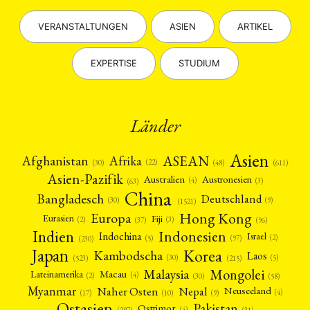
VERANSTALTUNGEN
ASIEN
ARTIKEL
EXPERTISE
STUDIUM
Länder
Asien
Afrika
ASEAN
Afghanistan
(22)
(30)
(48)
(611)
Asien-Pazifik
Australien
Austronesien
(4)
(3)
(63)
China
Bangladesch
Deutschland
(9)
(30)
(1521)
Hong Kong
Europa
Fiji
Eurasien
(3)
(2)
(37)
(96)
Indien
Indonesien
Indochina
Israel
(2)
(5)
(97)
(230)
Japan
Korea
Kambodscha
Laos
(5)
(30)
(523)
(215)
Mongolei
Malaysia
Macau
Lateinamerika
(4)
(2)
(30)
(58)
Myanmar
Nepal
Naher Osten
Neuseeland
(4)
(17)
(10)
(9)
Ostasien
Pakistan
Osttimor
(4)
(31)