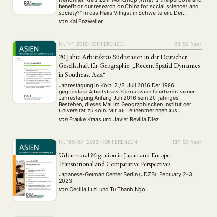
Iserlohner Kreis zum Workshop „What is the purpose and
benefit or our research on China for social sciences and
society?“ in das Haus Villigst in Schwerte ein. Der
Iserlohner Kreis ist ein informeller Zusammenschluss
von
Kai Enzweiler
sozialwissenschaftlich zu China arbeitender …
Nr. 141 (2016)
KONFERENZEN
93–95
{:de}
20 Jahre Arbeitskreis Südostasien in der Deutschen
Gesellschaft für Geographie: „Recent Spatial Dynamics
in Southeast Asia“
Jahrestagung in Köln, 2./3. Juli 2016 Der 1996
gegründete Arbeitskreis Südostasien feierte mit seiner
Jahrestagung Anfang Juli 2016 sein 20-jähriges
Bestehen, dieses Mal im Geographischen Institut der
Universität zu Köln. Mit 48 TeilnehmerInnen aus
verschiedenen Teilen Deutschlands und Österreichs
von
Frauke Kraas
und
Javier Revilla Diez
waren zahlreiche KollegInnen, DoktorandInnen und
ExamenskandidatInnen verschiedener Disziplinen
vertreten, die in 15 Vorträgen aktuelle
Forschungsarbeiten aus …
Nr. 166/167 (2023)
KONFERENZEN
187–90
{:en}
Urban-rural Migration in Japan and Europe:
Transnational and Comparative Perspectives
Japanese-German Center Berlin (JDZB), February 2–3,
2023
NEWS
ASIEN
ARBEITSKREISE
VERANSTALTUNGEN
EXPERTISE
von
Cecilia Luzi
und
Tu Thanh Ngo
ANGEBOTE
ANTRAG AUF EINEN SMALL GRANT DER DGA
MITGLIEDERBEREICH
DIE DGA