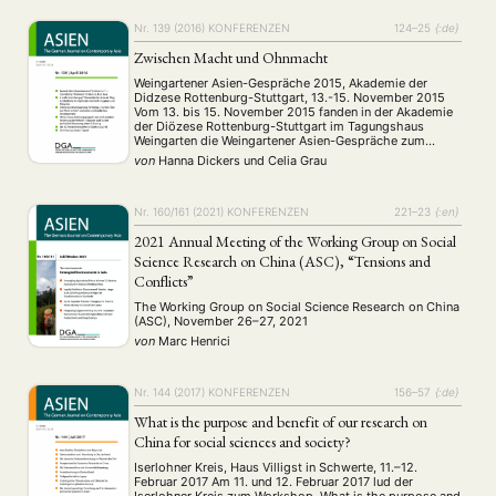
Nr. 139 (2016)
KONFERENZEN
124–25
{:de}
Zwischen Macht und Ohnmacht
Weingartener Asien-Gespräche 2015, Akademie der
Didzese Rottenburg-Stuttgart, 13.-15. November 2015
Vom 13. bis 15. November 2015 fanden in der Akademie
der Diözese Rottenburg-Stuttgart im Tagungshaus
Weingarten die Weingartener Asien-Gespräche zum
Thema „Zwischen Macht und Ohnmacht -
von
Hanna Dickers
und
Celia Grau
Menschenrechte, Bürgerrechte und Representation in
Asien“ statt. Der Großteil der Zuhörerschaft der Tagung
bestand aus Studierenden der Universitäten Freiburg …
Nr. 160/161 (2021)
KONFERENZEN
221–23
{:en}
2021 Annual Meeting of the Working Group on Social
Science Research on China (ASC), “Tensions and
Conflicts”
The Working Group on Social Science Research on China
(ASC), November 26–27, 2021
von
Marc Henrici
Nr. 144 (2017)
KONFERENZEN
156–57
{:de}
What is the purpose and benefit of our research on
China for social sciences and society?
Iserlohner Kreis, Haus Villigst in Schwerte, 11.–12.
Februar 2017 Am 11. und 12. Februar 2017 lud der