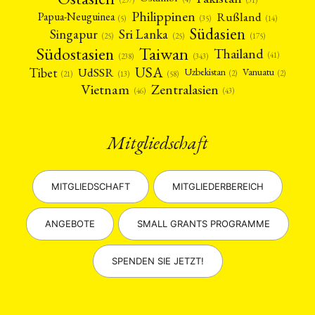
(297)
Philippinen
Rußland
Papua-Neuguinea
(5)
(35)
(14)
Südasien
Singapur
Sri Lanka
(25)
(25)
(175)
Taiwan
Südostasien
Thailand
(41)
(238)
(343)
USA
Tibet
UdSSR
Uzbekistan
Vanuatu
(2)
(2)
(58)
(13)
(21)
Vietnam
Zentralasien
(46)
(43)
Mitgliedschaft
MITGLIEDSCHAFT
MITGLIEDERBEREICH
ANGEBOTE
SMALL GRANTS PROGRAMME
SPENDEN SIE JETZT!