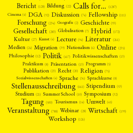
Calls for…
Bericht
Bildung
(22)
(128)
(1287)
Fellowship
DGA
Diskussion
Cinema
(4)
(92)
(74)
(111)
Forschung
Geschichte
Geografie
(2)
(93)
(234)
Gesellschaft
Hybrid
Globalisation
(7)
(172)
(283)
Literatur
Lecture
Kultur
Kunst
(4)
(27)
(94)
(261)
Online
Migration
Medien
Nationalism
(6)
(24)
(39)
(235)
Politik
Philosophie
Politikwissenschaften
(12)
(13)
(417)
Präsentation
Praktikum
Programm
(5)
(8)
(13)
Religion
Publikation
Recht
(23)
(20)
(75)
Sprache
Sprachkurse
Sozialwissenschaften
(4)
(36)
(8)
Stellenausschreibung
Stipendium
(53)
(661)
Symposium
Studium
Summer School
(21)
(10)
(32)
Tagung
Umwelt
Tourismus
(45)
(14)
(500)
Veranstaltung
Wirtschaft
Webinar
(28)
(788)
(199)
Workshop
(126)