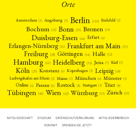
Orte
Berlin
Amsterdam
Augsburg
Bielefeld
(2)
(3)
(3)
(110)
Bonn
Bochum
Bremen
(25)
(19)
(33)
Duisburg-Essen
Erfurt
(4)
(44)
Frankfurt am Main
Erlangen-Nürnberg
(16)
(33)
Freiburg
Halle
Göttingen
(12)
(14)
(28)
Hamburg
Heidelberg
Jena
Kiel
(3)
(7)
(61)
(35)
Köln
Leipzig
Konstanz
Kopenhagen
(2)
(6)
(18)
(29)
München
Münster
Mainz
Ludwigshafen am Rhein
(2)
(6)
(3)
(5)
Rostock
Trier
Passau
Online
Stuttgart
(2)
(6)
(4)
(8)
(8)
Tübingen
Wien
Würzburg
Zürich
(10)
(42)
(40)
(19)
MITGLIEDSCHAFT
STUDIUM
DATENSCHUTZERKLÄRUNG
MITGLIEDERBEREICH
KONTAKT
SPENDEN SIE JETZT!