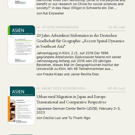
Iserlohner Kreis zum Workshop „What is the purpose and
benefit or our research on China for social sciences and
society?“ in das Haus Villigst in Schwerte ein. Der
Iserlohner Kreis ist ein informeller Zusammenschluss
von
Kai Enzweiler
sozialwissenschaftlich zu China arbeitender …
Nr. 141 (2016)
KONFERENZEN
93–95
{:de}
20 Jahre Arbeitskreis Südostasien in der Deutschen
Gesellschaft für Geographie: „Recent Spatial Dynamics
in Southeast Asia“
Jahrestagung in Köln, 2./3. Juli 2016 Der 1996
gegründete Arbeitskreis Südostasien feierte mit seiner
Jahrestagung Anfang Juli 2016 sein 20-jähriges
Bestehen, dieses Mal im Geographischen Institut der
Universität zu Köln. Mit 48 TeilnehmerInnen aus
verschiedenen Teilen Deutschlands und Österreichs
von
Frauke Kraas
und
Javier Revilla Diez
waren zahlreiche KollegInnen, DoktorandInnen und
ExamenskandidatInnen verschiedener Disziplinen
vertreten, die in 15 Vorträgen aktuelle
Forschungsarbeiten aus …
Nr. 166/167 (2023)
KONFERENZEN
187–90
{:en}
Urban-rural Migration in Japan and Europe:
Transnational and Comparative Perspectives
Japanese-German Center Berlin (JDZB), February 2–3,
2023
NEWS
ASIEN
ARBEITSKREISE
VERANSTALTUNGEN
EXPERTISE
von
Cecilia Luzi
und
Tu Thanh Ngo
ANGEBOTE
ANTRAG AUF EINEN SMALL GRANT DER DGA
MITGLIEDERBEREICH
DIE DGA