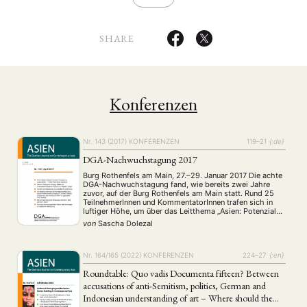
SHARE
Konferenzen
Nr. 143 (2017)
KONFERENZEN
119–21
{:de}
DGA-Nachwuchstagung 2017
Burg Rothenfels am Main, 27.–29. Januar 2017 Die achte
DGA-Nachwuchstagung fand, wie bereits zwei Jahre
zuvor, auf der Burg Rothenfels am Main statt. Rund 25
TeilnehmerInnen und KommentatorInnen trafen sich in
luftiger Höhe, um über das Leitthema „Asien: Potenziale
und Konflikte“ zu diskutieren. Die methodische,
von
Sascha Dolezal
disziplinäre und geografische Vielfalt der Beiträge
spiegelte sich in insgesamt …
Nr. 164/165 (2022)
KONFERENZEN
224–27
{:en}
Roundtable: Quo vadis Documenta fifteen? Between
accusations of anti-Semitism, politics, German and
Indonesian understanding of art – Where should the