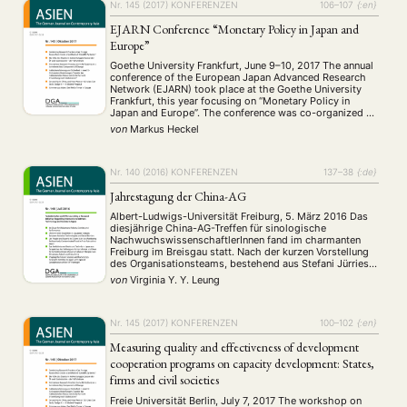
Nr. 145 (2017)
KONFERENZEN
106–107
{:en}
MITGLIEDSCHAFT
EJARN Conference “Monetary Policy in Japan and
Europe”
Aktuelles von unseren Mitgliedern
Art
ASIEN (Zeitschrift)
(4)
(5)
(25)
Goethe University Frankfurt, June 9–10, 2017 The annual
Auszeichnung
Bericht
Bildung
Calls for…
(12)
(128)
(22)
(1287)
conference of the European Japan Advanced Research
Network (EJARN) took place at the Goethe University
Cinema
DGA
Diskussion
Fellowship
Forschung
(4)
(92)
(74)
(111)
(234)
Frankfurt, this year focusing on “Monetary Policy in
Geografie
Geschichte
Gesellschaft
Globalisation
(2)
(93)
(283)
(7)
Japan and Europe”. The conference was co-organized by
Hybrid
Kultur
Kunst
Lecture
Literatur
Professor Dr. Cornelia Storz and Dr. Markus Heckel in
(172)
(27)
(4)
(94)
(261)
von
Markus Heckel
cooperation with the Interdisciplinary Center for East …
Medien
Migration
Nationalism
Online
(24)
(39)
(6)
(235)
Philosophie
Politik
Politikwissenschaften
Praktikum
(12)
(417)
(13)
(8)
Nr. 140 (2016)
KONFERENZEN
137–38
{:de}
Präsentation
Programm
Publikation
Recht
(13)
(5)
(23)
(20)
Religion
Sozialwissenschaften
Sprache
Sprachkurse
Jahrestagung der China-AG
(75)
(4)
(36)
(8)
Stellenausschreibung
Stipendium
Studium
(661)
(53)
(21)
Albert-Ludwigs-Universität Freiburg, 5. März 2016 Das
Summer School
Symposium
Tagung
Tourismus
diesjährige China-AG-Treffen für sinologische
(10)
(32)
(500)
(14)
NachwuchswissenschaftlerInnen fand im charmanten
Umwelt
Veranstaltung
Webinar
Wirtschaft
(45)
(788)
(28)
(199)
Freiburg im Breisgau statt. Nach der kurzen Vorstellung
Workshop
(126)
des Organisationsteams, bestehend aus Stefani Jürries,
Elisabeth Schleep und Jennifer Stapornwongkul,
von
Virginia Y. Y. Leung
begrüßte uns die Freiburger Lehrstuhlinhaberin für
Geschichte und Gesellschaft des modernen Chinas,
MITGLIEDSCHAFT
STUDIUM
DATENSCHUTZERKLÄRUNG
Nicola Spakowski, die als ehemaliges Mitglied der
China-AG von ihren …
Nr. 145 (2017)
KONFERENZEN
100–102
{:en}
MITGLIEDERBEREICH
KONTAKT
SPENDEN SIE JETZT!
Measuring quality and effectiveness of development
cooperation programs on capacity development: States,
ENGLISH
firms and civil societies
Freie Universität Berlin, July 7, 2017 The workshop on