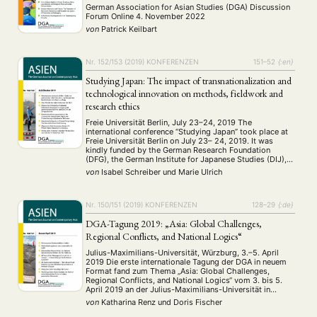
boundaries of art lie?
German Association for Asian Studies (DGA) Discussion
Forum Online 4. November 2022
von
Patrick Keilbart
Nr. 152/153 (2019)
KONFERENZEN
151–52
{:en}
Studying Japan: The impact of transnationalization and
technological innovation on methods, fieldwork and
research ethics
Freie Universität Berlin, July 23–24, 2019 The
international conference “Studying Japan” took place at
Freie Universität Berlin on July 23– 24, 2019. It was
kindly funded by the German Research Foundation
(DFG), the German Institute for Japanese Studies (DIJ),
Ernst-Reuter-Gesellschaft (ERG) and Freie Universität
von
Isabel Schreiber
und
Marie Ulrich
Berlin. Organizers Cornelia Reiher (FU Berlin) and Nora
Kottmann (DIJ Tokyo) …
Nr. 150/151 (2019)
KONFERENZEN
128–29
{:de}
DGA-Tagung 2019: „Asia: Global Challenges,
Regional Conflicts, and National Logics“
Julius-Maximilians-Universität, Würzburg, 3.–5. April
2019 Die erste internationale Tagung der DGA in neuem
Format fand zum Thema „Asia: Global Challenges,
Regional Conflicts, and National Logics“ vom 3. bis 5.
April 2019 an der Julius-Maximilians-Universität in
Würzburg statt. An die 90 Wissenschaftler:innen und
von
Katharina Renz
und
Doris Fischer
Studierende aus aller Welt, darunter Indien, China und
Russland, nahmen an den 17 …