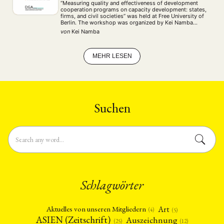
“Measuring quality and effectiveness of development
cooperation programs on capacity development: states,
firms, and civil societies” was held at Free University of
Berlin. The workshop was organized by Kei Namba
(Graduate School of East Asian Studies, Free University
von
Kei Namba
of Berlin) and Marco Zappa (The Institute for …
MEHR LESEN
Suchen
Schlagwörter
Art
Aktuelles von unseren Mitgliedern
(4)
(5)
ASIEN (Zeitschrift)
Auszeichnung
(12)
(25)