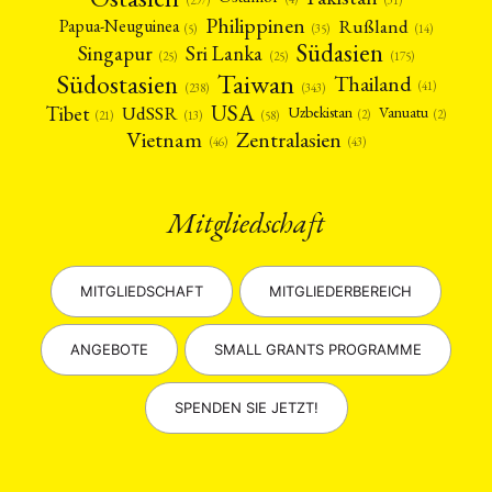
(297)
Philippinen
Rußland
Papua-Neuguinea
(5)
(35)
(14)
Südasien
Singapur
Sri Lanka
(25)
(25)
(175)
Taiwan
Südostasien
Thailand
(41)
(238)
(343)
USA
Tibet
UdSSR
Uzbekistan
Vanuatu
(2)
(2)
(58)
(13)
(21)
Vietnam
Zentralasien
(46)
(43)
Mitgliedschaft
MITGLIEDSCHAFT
MITGLIEDERBEREICH
ANGEBOTE
SMALL GRANTS PROGRAMME
SPENDEN SIE JETZT!