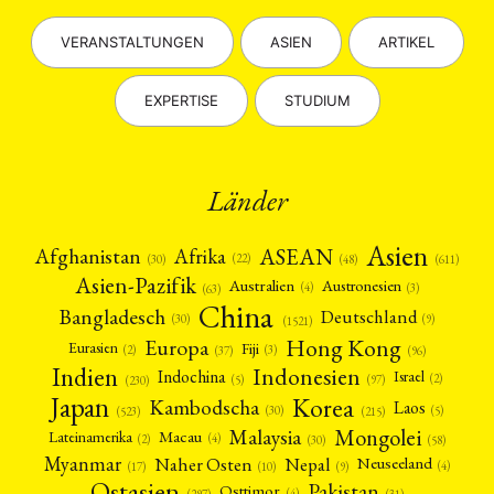
VERANSTALTUNGEN
ASIEN
ARTIKEL
EXPERTISE
STUDIUM
Länder
Asien
Afrika
ASEAN
Afghanistan
(22)
(30)
(48)
(611)
Asien-Pazifik
Australien
Austronesien
(4)
(3)
(63)
China
Bangladesch
Deutschland
(9)
(30)
(1521)
Hong Kong
Europa
Fiji
Eurasien
(3)
(2)
(37)
(96)
Indien
Indonesien
Indochina
Israel
(2)
(5)
(97)
(230)
Japan
Korea
Kambodscha
Laos
(5)
(30)
(523)
(215)
Mongolei
Malaysia
Macau
Lateinamerika
(4)
(2)
(30)
(58)
Myanmar
Nepal
Naher Osten
Neuseeland
(4)
(17)
(10)
(9)
Ostasien
Pakistan
Osttimor
(4)
(31)