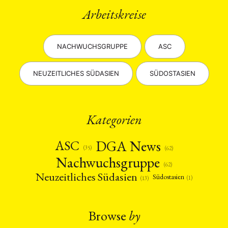
Arbeitskreise
NACHWUCHSGRUPPE
ASC
NEUZEITLICHES SÜDASIEN
SÜDOSTASIEN
Kategorien
DGA News
ASC
(35)
(62)
Nachwuchsgruppe
(62)
Neuzeitliches Südasien
Südostasien
(1)
(13)
Browse
by