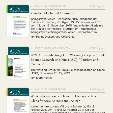
Nr. 139 (2016)
KONFERENZEN
124–25
{:de}
Zwischen Macht und Ohnmacht
Weingartener Asien-Gespräche 2015, Akademie der
Didzese Rottenburg-Stuttgart, 13.-15. November 2015
Vom 13. bis 15. November 2015 fanden in der Akademie
der Diözese Rottenburg-Stuttgart im Tagungshaus
Weingarten die Weingartener Asien-Gespräche zum
Thema „Zwischen Macht und Ohnmacht -
von
Hanna Dickers
und
Celia Grau
Menschenrechte, Bürgerrechte und Representation in
Asien“ statt. Der Großteil der Zuhörerschaft der Tagung
bestand aus Studierenden der Universitäten Freiburg …
Nr. 160/161 (2021)
KONFERENZEN
221–23
{:en}
2021 Annual Meeting of the Working Group on Social
Science Research on China (ASC), “Tensions and
Conflicts”
The Working Group on Social Science Research on China
(ASC), November 26–27, 2021
von
Marc Henrici
Nr. 144 (2017)
KONFERENZEN
156–57
{:de}
What is the purpose and benefit of our research on
China for social sciences and society?
Iserlohner Kreis, Haus Villigst in Schwerte, 11.–12.
Februar 2017 Am 11. und 12. Februar 2017 lud der