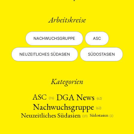
Arbeitskreise
NACHWUCHSGRUPPE
ASC
NEUZEITLICHES SÜDASIEN
SÜDOSTASIEN
Kategorien
DGA News
ASC
(35)
(62)
Nachwuchsgruppe
(62)
Neuzeitliches Südasien
Südostasien
(1)
(13)