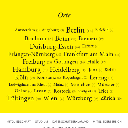
Orte
Berlin
Amsterdam
Augsburg
Bielefeld
(2)
(3)
(3)
(110)
Bonn
Bochum
Bremen
(25)
(19)
(33)
Duisburg-Essen
Erfurt
(4)
(44)
Frankfurt am Main
Erlangen-Nürnberg
(16)
(33)
Freiburg
Halle
Göttingen
(12)
(14)
(28)
Hamburg
Heidelberg
Jena
Kiel
(3)
(7)
(61)
(35)
Köln
Leipzig
Konstanz
Kopenhagen
(2)
(6)
(18)
(29)
München
Münster
Mainz
Ludwigshafen am Rhein
(2)
(6)
(3)
(5)
Rostock
Trier
Passau
Online
Stuttgart
(2)
(6)
(4)
(8)
(8)
Tübingen
Wien
Würzburg
Zürich
(10)
(42)
(40)
(19)
MITGLIEDSCHAFT
STUDIUM
DATENSCHUTZERKLÄRUNG
MITGLIEDERBEREICH