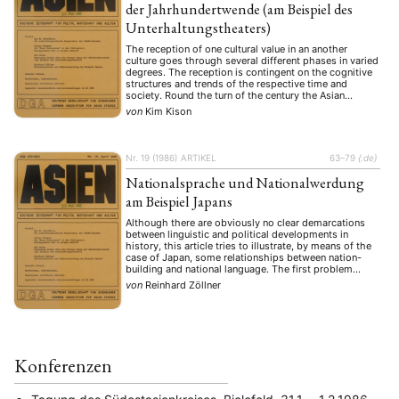
der Jahrhundertwende (am Beispiel des
Unterhaltungstheaters)
The reception of one cultural value in an another
culture goes through several different phases in varied
degrees. The reception is contingent on the cognitive
structures and trends of the respective time and
society. Round the turn of the century the Asian
reception in Europe presents a diffuse character in
von
Kim Kison
which stereotypes and prejudices – …
Nr. 19 (1986)
ARTIKEL
63–79
{:de}
Nationalsprache und Nationalwerdung
am Beispiel Japans
Although there are obviously no clear demarcations
between linguistic and political developments in
history, this article tries to illustrate, by means of the
case of Japan, some relationships between nation-
building and national language. The first problem
pertains a possible nexus between national
von
Reinhard Zöllner
consciousness and the linguistic reform movement in
Japan. Since the end of the …
Konferenzen