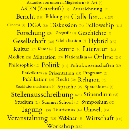
Art
Aktuelles von unseren Mitgliedern
(4)
(5)
ASIEN (Zeitschrift)
Auszeichnung
(12)
(25)
Calls for…
Bericht
Bildung
(22)
(128)
(1287)
Fellowship
DGA
Diskussion
Cinema
(4)
(92)
(74)
(111)
Forschung
Geschichte
Geografie
(2)
(93)
(234)
Gesellschaft
Hybrid
Globalisation
(7)
(172)
(283)
Literatur
Lecture
Kultur
Kunst
(4)
(27)
(94)
(261)
Online
Migration
Medien
Nationalism
(6)
(24)
(39)
(235)
Politik
Philosophie
Politikwissenschaften
(12)
(13)
(417)
Präsentation
Praktikum
Programm
(5)
(8)
(13)
Religion
Publikation
Recht
(23)
(20)
(75)
Sprache
Sprachkurse
Sozialwissenschaften
(4)
(36)
(8)
Stellenausschreibung
Stipendium
(53)
(661)
Symposium
Studium
Summer School
(21)
(10)
(32)
Tagung
Umwelt
Tourismus
(45)
(14)
(500)
Veranstaltung
Wirtschaft
Webinar
(28)
(788)
(199)
Workshop
(126)