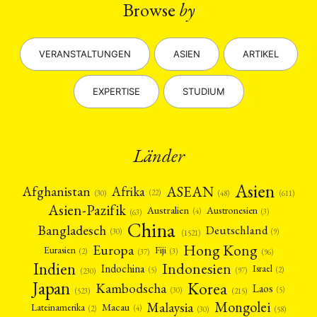
Browse
by
VERANSTALTUNGEN
ASIEN
ARTIKEL
EXPERTISE
STUDIUM
Länder
Asien
Afrika
ASEAN
Afghanistan
(22)
(30)
(48)
(611)
Asien-Pazifik
Australien
Austronesien
(4)
(3)
(63)
China
Bangladesch
Deutschland
(9)
(30)
(1521)
Hong Kong
Europa
Fiji
Eurasien
(3)
(2)
(37)
(96)
Indien
Indonesien
Indochina
Israel
(2)
(5)
(97)
(230)
Japan
Korea
Kambodscha
Laos
(5)
(30)
(523)
(215)
Mongolei
Malaysia
Macau
Lateinamerika
(4)
(2)
(30)
(58)