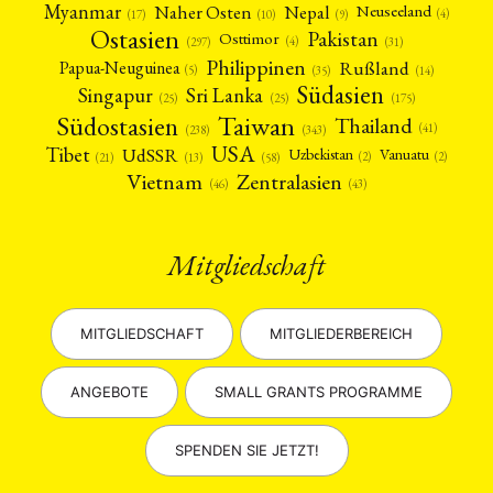
Myanmar
Nepal
Naher Osten
Neuseeland
(4)
(17)
(10)
(9)
Ostasien
Pakistan
Osttimor
(4)
(31)
(297)
Philippinen
Rußland
Papua-Neuguinea
(5)
(35)
(14)
Südasien
Singapur
Sri Lanka
(25)
(25)
(175)
Taiwan
Südostasien
Thailand
(41)
(238)
(343)
USA
Tibet
UdSSR
Uzbekistan
Vanuatu
(2)
(2)
(58)
(13)
(21)
Vietnam
Zentralasien
(46)
(43)
Mitgliedschaft
MITGLIEDSCHAFT
MITGLIEDERBEREICH
ANGEBOTE
SMALL GRANTS PROGRAMME
SPENDEN SIE JETZT!