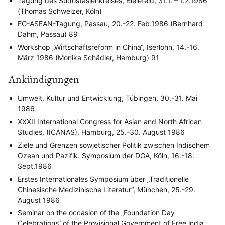
Tagung des Südostasienkreises, Bielefeld, 31.1. – 1.2.1986
(Thomas Schweizer, Köln)
EG-ASEAN-Tagung, Passau, 20.-22. Feb.1986 (Bernhard
Dahm, Passau) 89
Workshop „Wirtschaftsreform in China“, Iserlohn, 14.-16.
März 1986 (Monika Schädler, Hamburg) 91
Ankündigungen
Umwelt, Kultur und Entwicklung, Tübingen, 30.-31. Mai
1986
XXXII International Congress for Asian and North African
Studies, (ICANAS), Hamburg, 25.-30. August 1986
Ziele und Grenzen sowjetischer Politik zwischen Indischem
Ozean und Pazifik. Symposium der DGA, Köln, 16.-18.
Sept.1986
Erstes Internationales Symposium über „Traditionelle
Chinesische Medizinische Literatur“, München, 25.-29.
August 1986
Seminar on the occasion of the „Foundation Day
Celebrations“ of the Provisional Government of Free lndia,