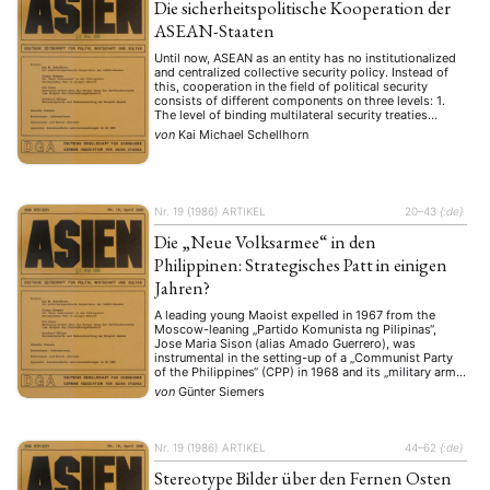
Die sicherheitspolitische Kooperation der
ASEAN-Staaten
Until now, ASEAN as an entity has no institutionalized
and centralized collective security policy. Instead of
this, cooperation in the field of political security
consists of different components on three levels: 1.
The level of binding multilateral security treaties
between the member states of ASEAN and extra-
von
Kai Michael Schellhorn
regional powers. There exist the commitments of
Thailand and …
Nr. 19 (1986)
ARTIKEL
20–43
{:de}
Die „Neue Volksarmee“ in den
Philippinen: Strategisches Patt in einigen
Jahren?
A leading young Maoist expelled in 1967 from the
Moscow-leaning „Partido Komunista ng Pilipinas“,
Jose Maria Sison (alias Amado Guerrero), was
instrumental in the setting-up of a „Communist Party
of the Philippines“ (CPP) in 1968 and its „military arm“,
the „New People’s Army“ (NPA), in 1969 – both of
von
Günter Siemers
which have been outlawed by the …
Nr. 19 (1986)
ARTIKEL
44–62
{:de}
Stereotype Bilder über den Fernen Osten