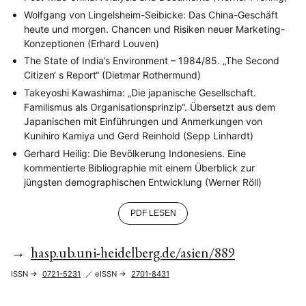
Wolfgang von Lingelsheim-Seibicke: Das China-Geschäft
heute und morgen. Chancen und Risiken neuer Marketing-
Konzeptionen (Erhard Louven)
The State of India’s Environment – 1984/85. „The Second
Citizen‘ s Report“ (Dietmar Rothermund)
Takeyoshi Kawashima: „Die japanische Gesellschaft.
Familismus als Organisationsprinzip“. Übersetzt aus dem
Japanischen mit Einführungen und Anmerkungen von
NEWS
ASIEN
ARBEITSKREISE
VERANSTALTUNGEN
EXPERTISE
Kunihiro Kamiya und Gerd Reinhold (Sepp Linhardt)
ANGEBOTE
Gerhard Heilig: Die Bevölkerung Indonesiens. Eine
ANTRAG AUF EINEN SMALL GRANT DER DGA
MITGLIEDERBEREICH
DIE DGA
kommentierte Bibliographie mit einem Überblick zur
MITGLIEDSCHAFT
jüngsten demographischen Entwicklung (Werner Röll)
Aktuelles von unseren Mitgliedern
Art
ASIEN (Zeitschrift)
(4)
(5)
(25)
PDF LESEN
Auszeichnung
Bericht
Bildung
Calls for…
(12)
(128)
(22)
(1287)
Cinema
DGA
Diskussion
Fellowship
Forschung
(4)
(92)
(74)
(111)
(234)
Geografie
Geschichte
Gesellschaft
Globalisation
→
hasp.ub.uni-heidelberg.de/asien/889
(2)
(93)
(283)
(7)
Hybrid
Kultur
Kunst
Lecture
Literatur
(172)
(27)
(4)
(94)
(261)
Medien
Migration
Nationalism
Online
ISSN →
0721-5231
／ eISSN →
2701-8431
(24)
(39)
(6)
(235)
Philosophie
Politik
Politikwissenschaften
Praktikum
(12)
(417)
(13)
(8)
Präsentation
Programm
Publikation
Recht
(13)
(5)
(23)
(20)