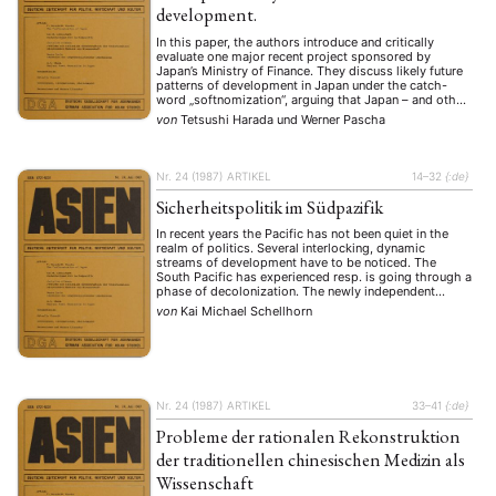
development.
In this paper, the authors introduce and critically
evaluate one major recent project sponsored by
Japan’s Ministry of Finance. They discuss likely future
patterns of development in Japan under the catch-
word „softnomization“, arguing that Japan – and other
advanced countries – are entering an age characterized
von
Tetsushi Harada
und
Werner Pascha
by the growing importance of „software“ in a wide …
Nr. 24 (1987)
ARTIKEL
14–32
{:de}
Sicherheitspolitik im Südpazifik
In recent years the Pacific has not been quiet in the
realm of politics. Several interlocking, dynamic
streams of development have to be noticed. The
South Pacific has experienced resp. is going through a
phase of decolonization. The newly independent
Archipelago states are partly governed by younger,
von
Kai Michael Schellhorn
nationalist-minded politicians whose orientation
towards the West is …
Nr. 24 (1987)
ARTIKEL
33–41
{:de}
Probleme der rationalen Rekonstruktion
der traditionellen chinesischen Medizin als
Wissenschaft