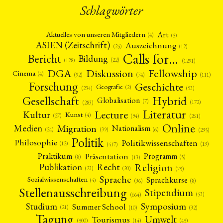
ENGLISH
Schlagwörter
Art
Aktuelles von unseren Mitgliedern
(4)
(5)
ASIEN (Zeitschrift)
Auszeichnung
(12)
(25)
Calls for…
Bericht
Bildung
(22)
(128)
(1291)
Fellowship
DGA
Diskussion
Cinema
(4)
(92)
(74)
(111)
Forschung
Geschichte
Geografie
(2)
(93)
(234)
Gesellschaft
Hybrid
Globalisation
(7)
(172)
(283)
Literatur
Lecture
Kultur
Kunst
(4)
(27)
(94)
(261)
Online
Migration
Medien
Nationalism
(6)
(24)
(39)
(235)
Politik
Philosophie
Politikwissenschaften
(12)
(13)
(417)
Präsentation
Praktikum
Programm
(5)
(8)
(13)
Religion
Publikation
Recht
(23)
(20)
(75)
Sprache
Sprachkurse
Sozialwissenschaften
(4)
(36)
(8)
Stellenausschreibung
Stipendium
(53)
(664)
Symposium
Studium
Summer School
(21)
(10)
(32)
Tagung
Umwelt
Tourismus
(45)
(14)
(500)