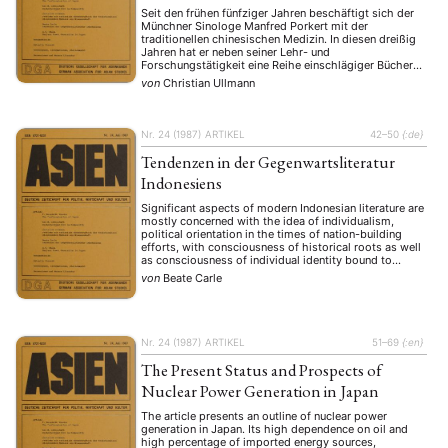
Seit den frühen fünfziger Jahren beschäftigt sich der
Münchner Sinologe Manfred Porkert mit der
traditionellen chinesischen Medizin. In diesen dreißig
Jahren hat er neben seiner Lehr- und
Forschungstätigkeit eine Reihe einschlägiger Bücher
und eine Vielzahl anderer Publikationen verfaßt und
von
Christian Ullmann
außerdem die wohl umfangreichste Bibliothek über
dieses Gebiet außerhalb Ostasiens
zusammengetragen.
Nr. 24 (1987)
ARTIKEL
42–50
{:de}
Tendenzen in der Gegenwartsliteratur
Indonesiens
Significant aspects of modern Indonesian literature are
mostly concerned with the idea of individualism,
political orientation in the times of nation-building
efforts, with consciousness of historical roots as well
as consciousness of individual identity bound to
regional culture, furthermore absurdity and
von
Beate Carle
grotesqueness as literary expression of Indonesian
reality and literature as ’structural analysis‘ of national
…
Nr. 24 (1987)
ARTIKEL
51–69
{:en}
The Present Status and Prospects of
Nuclear Power Generation in Japan
The article presents an outline of nuclear power
generation in Japan. Its high dependence on oil and
high percentage of imported energy sources,