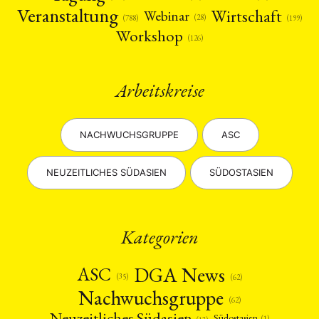
Veranstaltung
Wirtschaft
Webinar
(28)
(788)
(199)
Workshop
(126)
Arbeitskreise
NACHWUCHSGRUPPE
ASC
NEUZEITLICHES SÜDASIEN
SÜDOSTASIEN
Kategorien
DGA News
ASC
(35)
(62)
Nachwuchsgruppe
(62)
Neuzeitliches Südasien
Südostasien
(1)