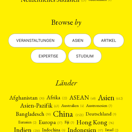
(13)
Browse
by
VERANSTALTUNGEN
ASIEN
ARTIKEL
EXPERTISE
STUDIUM
Länder
Asien
Afrika
ASEAN
Afghanistan
(22)
(30)
(48)
(612)
Asien-Pazifik
Australien
Austronesien
(4)
(3)
(63)
China
Bangladesch
Deutschland
(9)
(30)
(1521)
Hong Kong
Europa
Fiji
Eurasien
(3)
(2)
(37)
(96)
Indien
Indonesien
Indochina
Israel
(2)
(5)
(97)
(230)