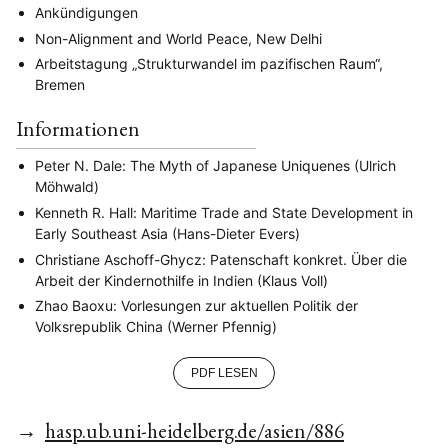
Ankündigungen
Non-Alignment and World Peace, New Delhi
Arbeitstagung „Strukturwandel im pazifischen Raum“,
Bremen
Informationen
Peter N. Dale: The Myth of Japanese Uniquenes (Ulrich
Möhwald)
Kenneth R. Hall: Maritime Trade and State Development in
Early Southeast Asia (Hans-Dieter Evers)
Christiane Aschoff-Ghycz: Patenschaft konkret. Über die
Arbeit der Kindernothilfe in Indien (Klaus Voll)
Zhao Baoxu: Vorlesungen zur aktuellen Politik der
Volksrepublik China (Werner Pfennig)
PDF LESEN
→
hasp.ub.uni-heidelberg.de/asien/886
NEWS
ASIEN
ARBEITSKREISE
VERANSTALTUNGEN
EXPERTISE