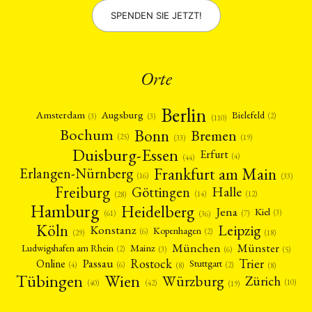
SPENDEN SIE JETZT!
Orte
Berlin
Amsterdam
Augsburg
Bielefeld
(2)
(3)
(3)
(110)
Bonn
Bochum
Bremen
(25)
(19)
(33)
Duisburg-Essen
Erfurt
(4)
(44)
Frankfurt am Main
Erlangen-Nürnberg
(16)
(33)
Freiburg
Halle
Göttingen
(12)
(14)
(28)
Hamburg
Heidelberg
Jena
Kiel
(3)
(7)
(61)
(36)
Köln
Leipzig
Konstanz
Kopenhagen
(2)
(6)
(18)
(29)
München
Münster
Mainz
Ludwigshafen am Rhein
(2)
(6)
(3)
(5)
Rostock
Trier
Passau
Online
Stuttgart
(2)
(6)
(4)
(8)
(8)
Tübingen
Wien
Würzburg
Zürich
(10)
(42)
(40)
(19)