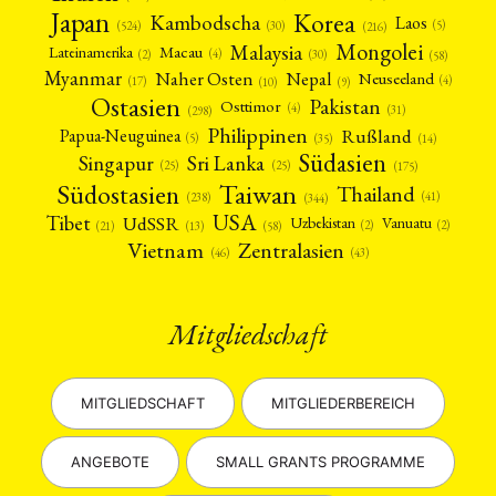
Japan
Korea
Kambodscha
Laos
(5)
(30)
(524)
(216)
Mongolei
Malaysia
Macau
Lateinamerika
(4)
(2)
(30)
(58)
Myanmar
Nepal
Naher Osten
Neuseeland
(4)
(17)
(10)
(9)
Ostasien
Pakistan
Osttimor
(4)
(31)
(298)
Philippinen
Rußland
Papua-Neuguinea
(5)
(35)
(14)
Südasien
Singapur
Sri Lanka
(25)
(25)
(175)
Taiwan
Südostasien
Thailand
(41)
(238)
(344)
USA
Tibet
UdSSR
Uzbekistan
Vanuatu
(2)
(2)
(58)
(13)
(21)
Vietnam
Zentralasien
(46)
(43)
Mitgliedschaft
MITGLIEDSCHAFT
MITGLIEDERBEREICH
ANGEBOTE
SMALL GRANTS PROGRAMME